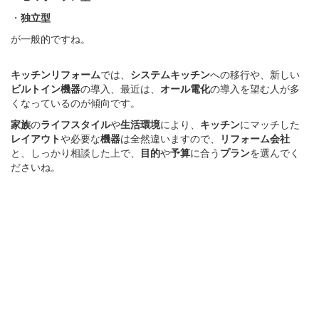
・
独立型
が一般的ですね。
キッチンリフォーム
では、
システムキッチン
への移行や、新しい
ビルトイン機器
の導入、最近は、
オール電化
の導入を望む人が多
くなっているのが傾向です。
家族
の
ライフスタイル
や
生活環境
により、
キッチン
にマッチした
レイアウト
や必要な
機器
は全然違いますので、
リフォーム会社
と、しっかり相談した上で、
目的
や
予算
に合う
プラン
を選んでく
ださいね。