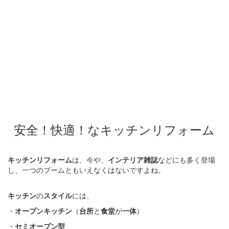
安全！快適！なキッチンリフォーム
キッチンリフォーム
は、今や、
インテリア雑誌
などにも多く登場
し、一つのブームともいえなくはないですよね。
キッチン
の
スタイル
には、
・
オープンキッチン
（
台所
と
食堂
が
一体
）
・
セミオープン型